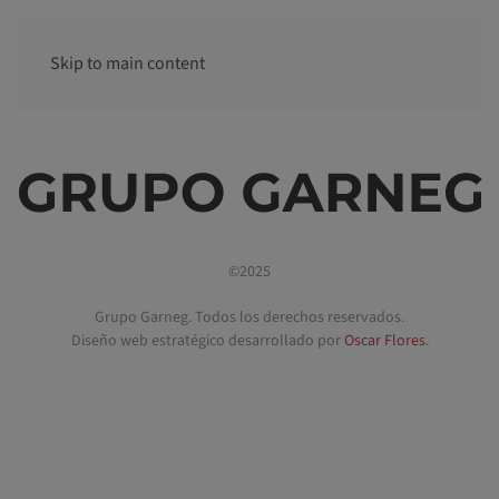
Skip to main content
Tenerife
Xanadú - Madrid
Las Hayas
Las Hayas
Guadá Casas Rurales
©2025
Grupo Garneg. Todos los derechos reservados.
Diseño web estratégico desarrollado por
Oscar Flores
.